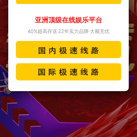
亚洲顶级在线娱乐平台
40%超高存送·22年实力品牌·大额无忧